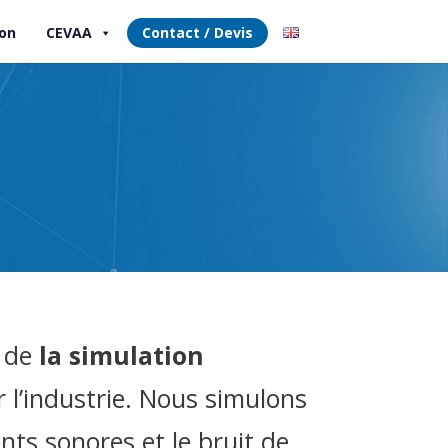
on
CEVAA
Contact / Devis
e de
la simulation
 l’industrie. Nous simulons
ts sonores et le bruit de