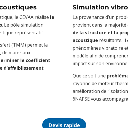
acoustiques
Simulation vibr
tique, le CEVAA réalise
la
La provenance d’un probl
s
. Le pôle simulation
provient dans la majorité
tique représentatif.
de la structure et la pr
acoustique
résultante. Il
nsfert (TMM) permet la
phénomènes vibratoire et
, de matériaux
modèle afin de comprendr
erminer le coefficient
impact sur son environne
ce d’affaiblissement
Que ce soit une
probléma
rayonné de moteur therm
amélioration de l’isolatio
6NAPSE vous accompagne d
Devis rapide