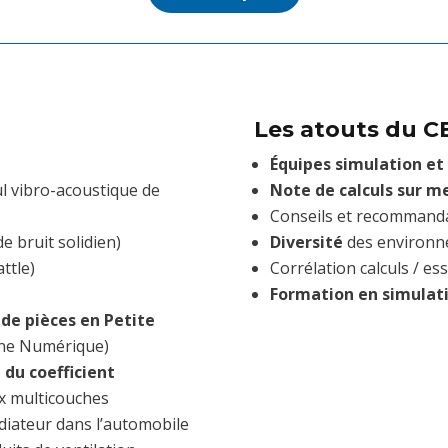
Les atouts du 
Équipes simulation et
ul vibro-acoustique de
Note de calculs sur 
Conseils et recommand
de bruit solidien)
Diversité
des environne
ttle)
Corrélation calculs / ess
Formation en simulat
de pièces en Petite
ine Numérique)
t du coefficient
x multicouches
diateur dans l’automobile