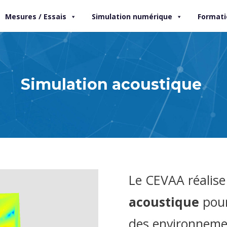
Mesures / Essais
Simulation numérique
Formati
Simulation acoustique
Le CEVAA réalis
acoustique
pour
des environnemen