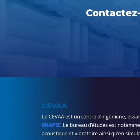
Contactez-
CEVAA
Le CEVAA est un centre d’ingénierie, essai
6NAPSE
. Le bureau d’études est notammen
acoustique et vibratoire ainsi qu’en simula