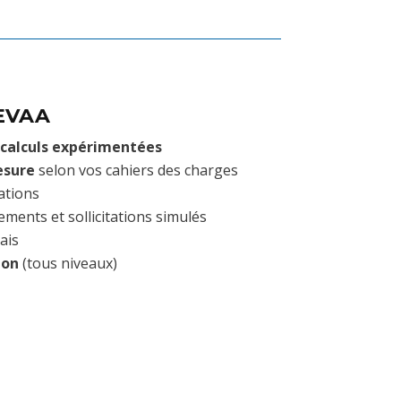
CEVAA
 calculs expérimentées
mesure
selon vos cahiers des charges
ations
ments et sollicitations simulés
ais
ion
(tous niveaux)