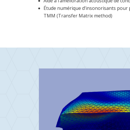
Aide à l’amélioration acoustique de cond
Étude numérique d’insonorisants pour
TMM (Transfer Matrix method)