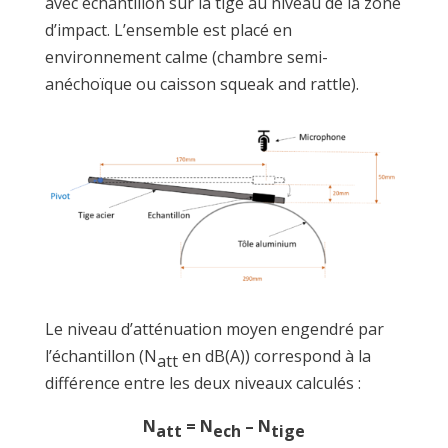
avec échantillon sur la tige au niveau de la zone
d’impact. L’ensemble est placé en
environnement calme (chambre semi-
anéchoïque ou caisson squeak and rattle).
Le niveau d’atténuation moyen engendré par
l’échantillon (N
en dB(A)) correspond à la
att
différence entre les deux niveaux calculés :
N
= N
– N
att
ech
tige